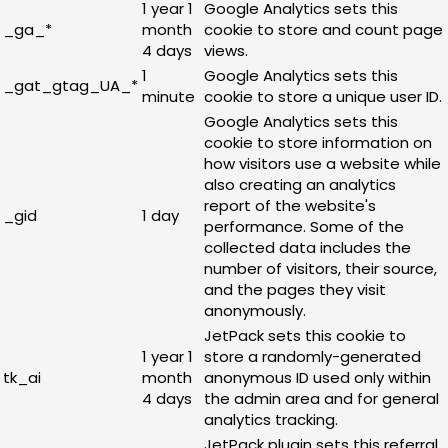
1 year 1
Google Analytics sets this
_ga_*
month
cookie to store and count page
4 days
views.
1
Google Analytics sets this
_gat_gtag_UA_*
minute
cookie to store a unique user ID.
Google Analytics sets this
cookie to store information on
how visitors use a website while
also creating an analytics
report of the website's
_gid
1 day
performance. Some of the
collected data includes the
number of visitors, their source,
and the pages they visit
anonymously.
JetPack sets this cookie to
1 year 1
store a randomly-generated
tk_ai
month
anonymous ID used only within
4 days
the admin area and for general
analytics tracking.
JetPack plugin sets this referral