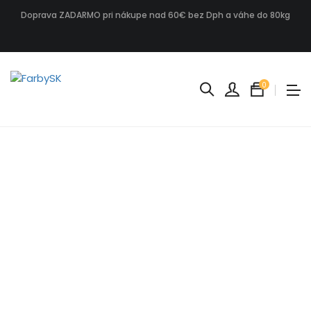
Doprava ZADARMO pri nákupe nad 60€ bez Dph a váhe do 80kg
0
Košik
je
prázdn