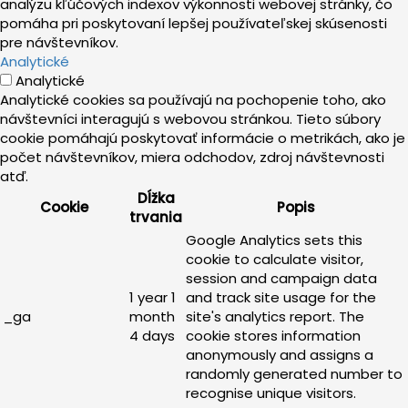
analýzu kľúčových indexov výkonnosti webovej stránky, čo
pomáha pri poskytovaní lepšej používateľskej skúsenosti
pre návštevníkov.
Analytické
Analytické
Analytické cookies sa používajú na pochopenie toho, ako
návštevníci interagujú s webovou stránkou. Tieto súbory
cookie pomáhajú poskytovať informácie o metrikách, ako je
počet návštevníkov, miera odchodov, zdroj návštevnosti
atď.
Dĺžka
Cookie
Popis
trvania
Google Analytics sets this
cookie to calculate visitor,
session and campaign data
1 year 1
and track site usage for the
_ga
month
site's analytics report. The
4 days
cookie stores information
anonymously and assigns a
randomly generated number to
recognise unique visitors.