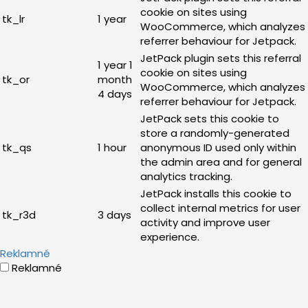
cookie on sites using
tk_lr
1 year
WooCommerce, which analyzes
referrer behaviour for Jetpack.
JetPack plugin sets this referral
1 year 1
cookie on sites using
tk_or
month
WooCommerce, which analyzes
4 days
referrer behaviour for Jetpack.
JetPack sets this cookie to
store a randomly-generated
tk_qs
1 hour
anonymous ID used only within
the admin area and for general
analytics tracking.
JetPack installs this cookie to
collect internal metrics for user
tk_r3d
3 days
activity and improve user
experience.
Reklamné
Reklamné
Reklamné súbory cookie sa používajú na poskytovanie
relevantných reklám a marketingových kampaní