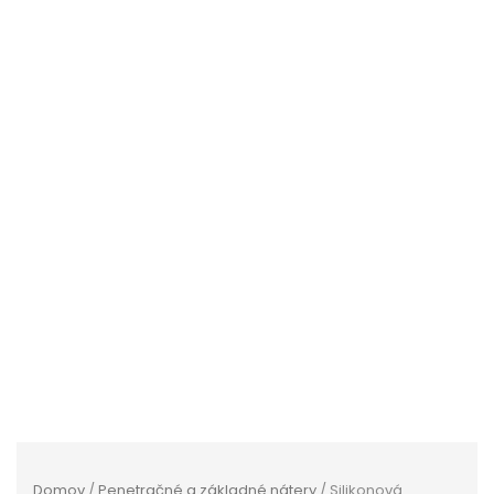
Domov
/
Penetračné a základné nátery
/ Silikonová